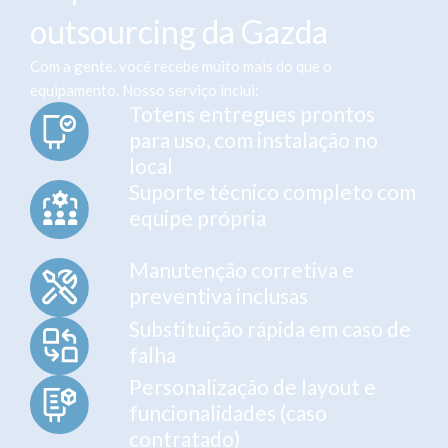
outsourcing da Gazda
Com a gente, você recebe muito mais do que o
equipamento. Nosso serviço inclui:
Totens entregues prontos
para uso, com instalação no
local
Suporte técnico completo com
equipe própria
Manutenção corretiva e
preventiva inclusas
Substituição rápida em caso de
falha
Personalização de layout e
funcionalidades (caso
contratado)