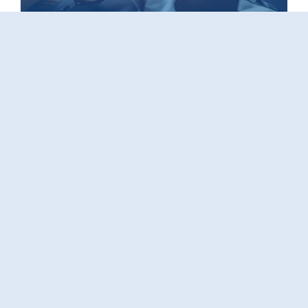
Varej
Serviç