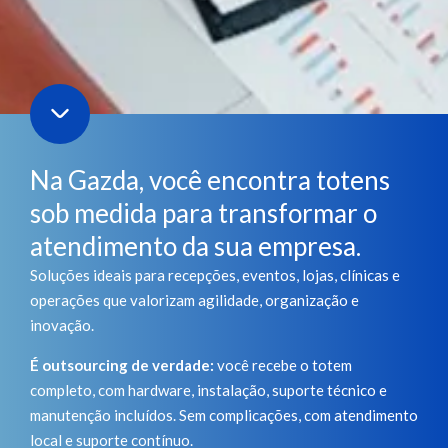
Na Gazda, você encontra totens
sob medida para transformar o
atendimento da sua empresa.
Soluções ideais para recepções, eventos, lojas, clínicas e
operações que valorizam agilidade, organização e
inovação.
É outsourcing de verdade:
você recebe o totem
completo, com hardware, instalação, suporte técnico e
manutenção incluídos. Sem complicações, com atendimento
local e suporte contínuo.