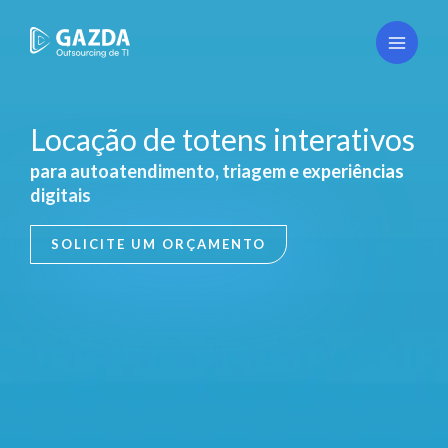
Ir
para
o
conteúdo
Locação de totens interativos
para autoatendimento, triagem e experiências
digitais
SOLICITE UM ORÇAMENTO